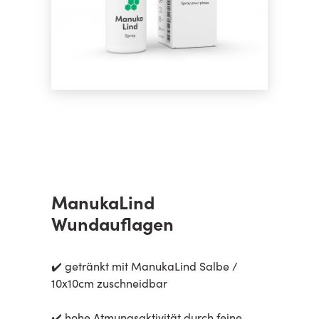
ManukaLind
Wundauflagen
✔️ getränkt mit ManukaLind Salbe /
10x10cm zuschneidbar
✔️ hohe Atmungsaktivität durch feine